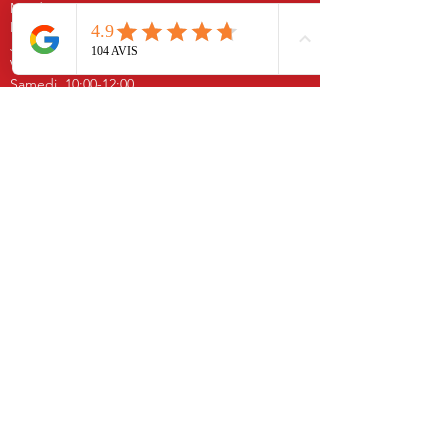
Mardi 16:00 -19:00
Mercredi 10:00-12:00 | 16:00-19:00
Jeudi 16:00-19:00
Vendredi 16:00-19:00
Samedi 10:00-12:00
ROSPORDEN
Lundi fermé
Mardi 16:00 -19:00
Mercredi fermé
Jeudi fermé
Vendredi 16:00 -19:00
Samedi : 10:00 -12:00
PLUS DE 10 ANS D'EXPÉRIENCE
NOS SERVICES
- Permis B
- Conduite accompagnée
- Conduite supervisée
- Post permis
- Annulation permis
- Perfectionnement