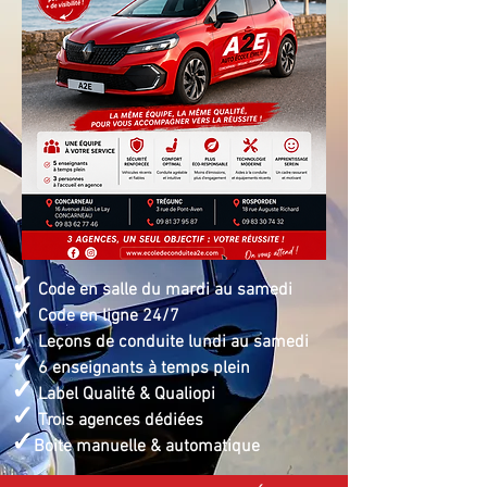
✓
Code en salle du mardi au samedi
✓
Code en ligne 24/7
✓
Leçons de conduite lundi au samedi
✓
6 enseignants à temps plein
✓
Label Qualité & Qualiopi
✓
Trois agences dédiées
✓
Boite manuelle & automatique